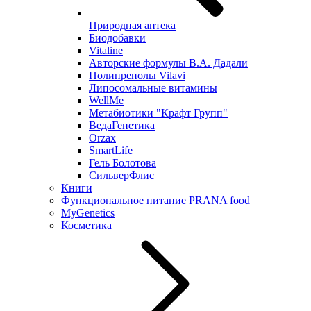
Природная аптека
Биодобавки
Vitaline
Авторские формулы В.А. Дадали
Полипренолы Vilavi
Липосомальные витамины
WellMe
Метабиотики "Крафт Групп"
ВедаГенетика
Orzax
SmartLife
Гель Болотова
СильверФлис
Книги
Функциональное питание PRANA food
MyGenetics
Косметика