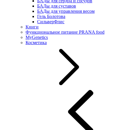
БАДы для сердца и сосудов
БАДы для суставов
БАДы для управления весом
Гель Болотова
СильверФлис
Книги
Функциональное питание PRANA food
MyGenetics
Косметика