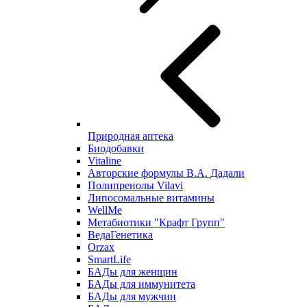
Природная аптека
Биодобавки
Vitaline
Авторские формулы В.А. Дадали
Полипренолы Vilavi
Липосомальные витамины
WellMe
Метабиотики "Крафт Групп"
ВедаГенетика
Orzax
SmartLife
БАДы для женщин
БАДы для иммунитета
БАДы для мужчин